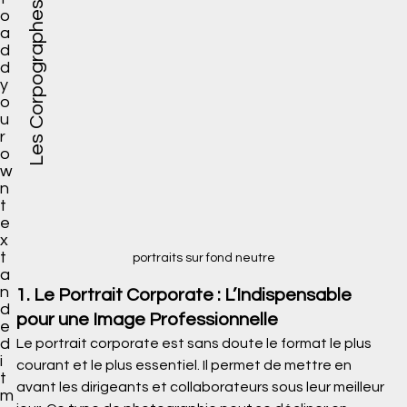
Les Corpographes
o
a
d
d
y
o
u
r
o
w
n
t
e
x
t
portraits sur fond neutre
a
n
1. Le Portrait Corporate : L’Indispensable 
d
pour une Image Professionnelle
e
d
Le portrait corporate est sans doute le format le plus 
i
courant et le plus essentiel. Il permet de mettre en 
t
avant les dirigeants et collaborateurs sous leur meilleur 
m