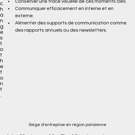
Conserver une trace visuelle de ces moments clés.
c
Communiquer efficacement en interne et en 
h
a
externe.
n
Alimenter des supports de communication comme 
g
des rapports annuels ou des newsletters.
e
s
t
o
t
h
e
f
o
n
t
.
Siège d'entreprise en région parisienne