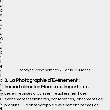
a
d
d
y
o
u
r
o
w
n
c
o
n
t
e
photo pour l'évènement BIG de la BPIFrance
n
t
3. La Photographie d’Événement : 
a
n
Immortaliser les Moments Importants
d
Les entreprises organisent régulièrement des 
m
a
événements : séminaires, conférences, lancements de 
k
produits… La photographie d’événement permet de :
e