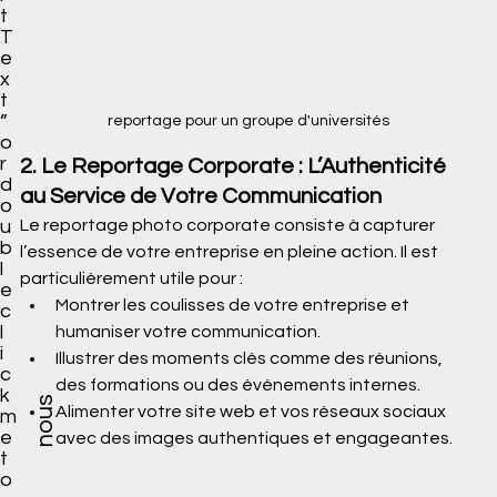
t
T
e
x
t
”
reportage pour un groupe d'universités
o
r
2. Le Reportage Corporate : L’Authenticité 
d
au Service de Votre Communication
o
Le reportage photo corporate consiste à capturer 
u
b
l’essence de votre entreprise en pleine action. Il est 
l
particulièrement utile pour :
e
Montrer les coulisses de votre entreprise et 
c
l
humaniser votre communication.
i
Illustrer des moments clés comme des réunions, 
c
des formations ou des événements internes.
k
nous
Alimenter votre site web et vos réseaux sociaux 
m
e
avec des images authentiques et engageantes.
t
o