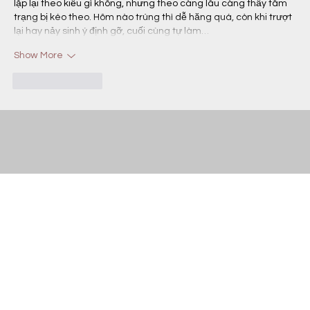
lặp lại theo kiểu gì không, nhưng theo càng lâu càng thấy tâm 
trạng bị kéo theo. Hôm nào trúng thì dễ hăng quá, còn khi trượt 
lại hay nảy sinh ý định gỡ, cuối cùng tự làm…
Show More
Like
Reply