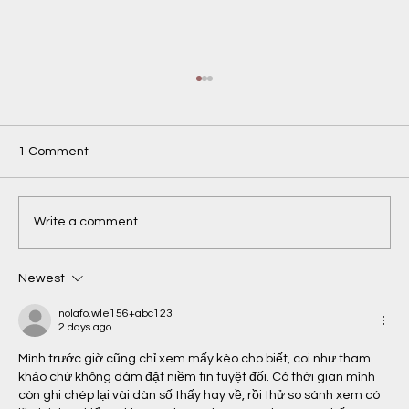
1 Comment
Write a comment...
Newest
Une bonne image vaut mieux que mille
mauvaises images ;-)
nolafo.wle156+abc123
2 days ago
Mình trước giờ cũng chỉ xem mấy kèo cho biết, coi như tham 
khảo chứ không dám đặt niềm tin tuyệt đối. Có thời gian mình 
còn ghi chép lại vài dàn số thấy hay về, rồi thử so sánh xem có 