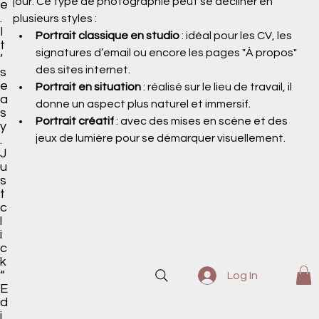
jour. Ce type de photographie peut se décliner en 
e
.
plusieurs styles :
I
Portrait classique en studio
 : idéal pour les CV, les 
t
signatures d’email ou encore les pages "À propos" 
’
des sites internet.
s
e
Portrait en situation
 : réalisé sur le lieu de travail, il 
a
donne un aspect plus naturel et immersif.
s
Portrait créatif
 : avec des mises en scène et des 
y
jeux de lumière pour se démarquer visuellement.
.
J
u
s
t
c
l
i
c
k
“
Log In
E
d
i