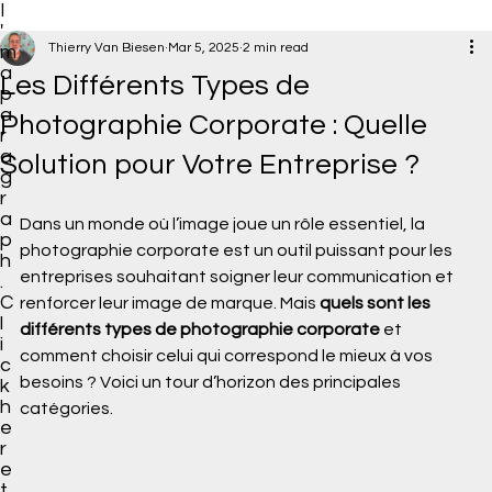
I
'
Thierry Van Biesen
Mar 5, 2025
2 min read
m
a
Les Différents Types de
p
a
Photographie Corporate : Quelle
r
a
Solution pour Votre Entreprise ?
g
r
a
Dans un monde où l’image joue un rôle essentiel, la 
p
photographie corporate est un outil puissant pour les 
h
entreprises souhaitant soigner leur communication et 
.
C
renforcer leur image de marque. Mais 
quels sont les 
l
différents types de photographie corporate
 et 
i
comment choisir celui qui correspond le mieux à vos 
c
besoins ? Voici un tour d’horizon des principales 
k
h
catégories.
e
r
e
t