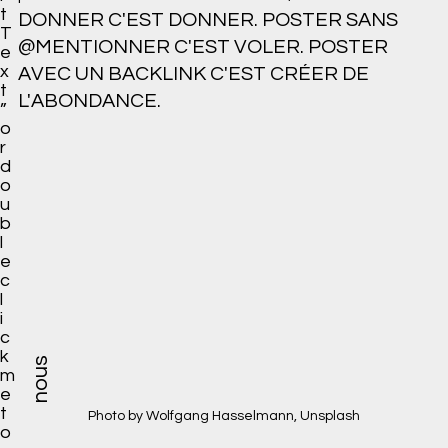
t
DONNER C'EST DONNER. POSTER SANS 
T
@MENTIONNER C'EST VOLER. POSTER 
e
x
AVEC UN BACKLINK C'EST CRÉER DE 
t
L'ABONDANCE.
”
o
r
d
o
u
b
l
e
c
l
i
c
k
nous
m
e
t
Photo by Wolfgang Hasselmann, Unsplash
o