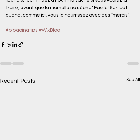
libanais, "continuez à nourrir la vache si vous voulez la 
traire, avant que la mamelle ne sèche" Facile! Surtout 
quand, comme ici, vous la nourrissez avec des "mercis".
#bloggingtips
#WixBlog
See All
Recent Posts