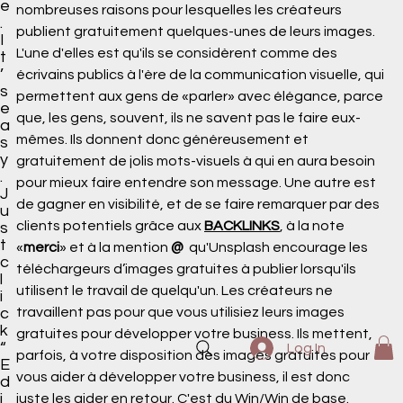
e
nombreuses raisons pour lesquelles les créateurs 
.
publient gratuitement quelques-unes de leurs images. 
I
L'une d'elles est qu'ils se considèrent comme des 
t
’
écrivains publics à l'ère de la communication visuelle, qui 
s
permettent aux gens de «parler» avec élégance, parce 
e
que, les gens, souvent, ils ne savent pas le faire eux-
a
mêmes. Ils donnent donc généreusement et 
s
y
gratuitement de jolis mots-visuels à qui en aura besoin 
.
pour mieux faire entendre son message. Une autre est 
J
de gagner en visibilité, et de se faire remarquer par des 
u
clients potentiels grâce aux 
BACKLINKS
, à la note 
s
t
«
merci
» et à la mention 
@
  qu'Unsplash encourage les 
c
téléchargeurs d’images gratuites à publier lorsqu'ils 
l
utilisent le travail de quelqu'un. Les créateurs ne 
i
travaillent pas pour que vous utilisiez leurs images 
c
k
gratuites pour développer votre business. Ils mettent, 
“
Log In
parfois, à votre disposition des images gratuites pour 
E
vous aider à développer votre business, il est donc 
d
i
juste les aider en retour. C'est du Win/Win de base.