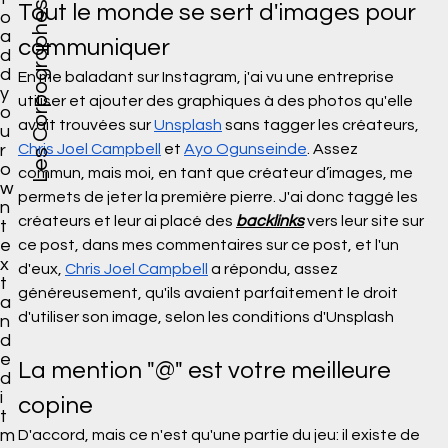
Tout le monde se sert d'images pour 
Les Corpographes
o
a
communiquer
d
d
En me baladant sur Instagram, j'ai vu une entreprise 
y
utiliser et ajouter des graphiques à des photos qu'elle 
o
avait trouvées sur 
Unsplash
 sans tagger les créateurs, 
u
Chris Joel Campbell
 et 
Ayo Ogunseinde
. Assez 
r
o
commun, mais moi, en tant que créateur d’images, me 
w
permets de jeter la première pierre. J'ai donc taggé les 
n
créateurs et leur ai placé des 
backlinks
 vers leur site sur 
t
e
ce post, dans mes commentaires sur ce post, et l'un 
x
d'eux, 
Chris Joel Campbell
 a répondu, assez 
t
généreusement, qu'ils avaient parfaitement le droit 
a
d'utiliser son image, selon les conditions d'Unsplash
n
d
e
La mention "@" est votre meilleure 
d
i
copine
t
m
D'accord, mais ce n'est qu'une partie du jeu: il existe de 