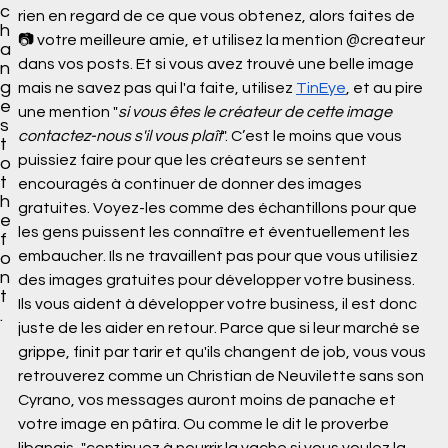
c
rien en regard de ce que vous obtenez, alors faites de 
h
📷 votre meilleure amie, et utilisez la mention @createur 
a
dans vos posts. Et si vous avez trouvé une belle image 
n
g
mais ne savez pas qui l'a faite, utilisez 
TinEye
, et au pire 
e
une mention "
si vous êtes le créateur de cette image 
s
contactez-nous s'il vous plaît
". C’est le moins que vous 
t
puissiez faire pour que les créateurs se sentent 
o
t
encouragés à continuer de donner des images 
h
gratuites. Voyez-les comme des échantillons pour que 
e
les gens puissent les connaître et éventuellement les 
f
embaucher. Ils ne travaillent pas pour que vous utilisiez 
o
n
des images gratuites pour développer votre business. 
t
Ils vous aident à développer votre business, il est donc 
.
juste de les aider en retour. Parce que si leur marché se 
grippe, finit par tarir et qu'ils changent de job, vous vous 
retrouverez comme un Christian de Neuvilette sans son 
Cyrano, vos messages auront moins de panache et 
votre image en pâtira. Ou comme le dit le proverbe 