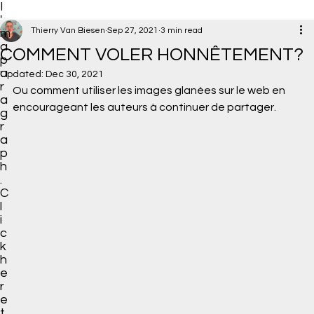
I
'
Thierry Van Biesen
Sep 27, 2021
3 min read
m
a
COMMENT VOLER HONNÊTEMENT?
p
a
Updated:
Dec 30, 2021
r
Ou comment utiliser les images glanées sur le web en 
a
encourageant les auteurs à continuer de partager. 
g
r
a
p
h
.
C
l
i
c
k
h
e
r
e
t