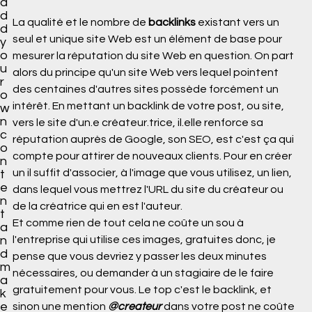
a
d
La qualité et le nombre de 
backlinks
 existant vers un 
d
seul et unique site Web est un élément de base pour 
y
o
mesurer la réputation du site Web en question. On part 
u
alors du principe qu'un site Web vers lequel pointent 
r
des centaines d'autres sites possède forcément un 
o
intérêt. En mettant un backlink de votre post, ou site, 
w
n
vers le site d'un.e créateur.trice, il.elle renforce sa 
c
réputation auprès de Google, son SEO, est c'est ça qui 
o
compte pour attirer de nouveaux clients. Pour en créer 
n
un il suffit d'associer, à l'image que vous utilisez, un lien, 
t
e
dans lequel vous mettrez l'URL du site du créateur ou 
n
de la créatrice qui en est l'auteur.
t
Et comme rien de tout cela ne coûte un sou à 
a
n
l'entreprise qui utilise ces images, gratuites donc, je 
d
pense que vous devriez y passer les deux minutes 
m
nécessaires, ou demander à un stagiaire de le faire 
a
gratuitement pour vous. Le top c'est le backlink, et 
k
e
sinon une mention 
@createur
 dans votre post ne coûte 