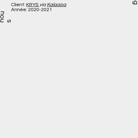
Client:
KRYS
via
Kalaapa
Année: 2020-2021
o
u
n
s