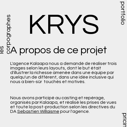
portfolio
KRYS
s
A propos de ce projet
l
e
s
c
o
r
p
o
g
r
a
p
h
e
L'agence Kalaapa nous a demandé de réaliser trois
images selon leurs layouts, dont le but était
d'illustrer la richesse amenée dans une équipe par
quelqu'un de différent, dans une idée inclusive qui
nous a bien-sûr touchés et motivés.
Nous avons participé au casting et repérage,
organisés par Kalaapa, et réalisé les prises de vues
et toute la post-production selon les directives du
DA
Sebastien Willaisme
pour l'agence.
prici